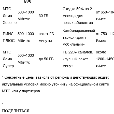
(до)
МТС
Скидка 50% на 2
500–1000
от 650–10
Дома
30 ГБ
месяца для
Мбит/с
₽/мес
Хорошо
новых абонентов
Комбинированный
РИИЛ
500–1000
пакет ГБ +
от 750–11
тариф «дом +
ПЛЮС
Мбит/с
минуты
₽/мес
мобильный»
МТС
ТВ 220+ каналов,
около
500–1000
Дома
до 50 ГБ
крупный пакет
1200–145
Мбит/с
Супер
минут
₽/мес
*Конкретные цены зависят от региона и действующих акций;
актуальные условия можно уточнить на официальном сайте
МТС или у партнеров.
ПОДЕЛИТЬСЯ